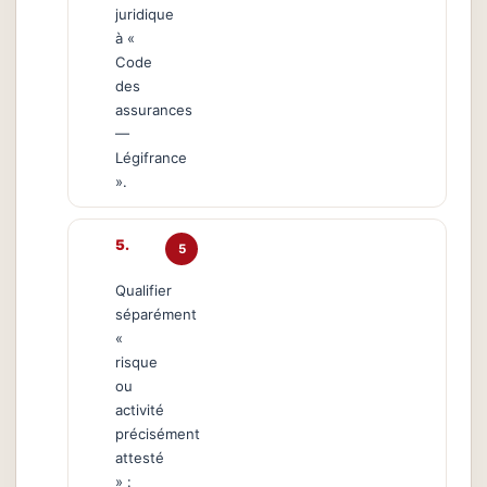
juridique
à «
Code
des
assurances
—
Légifrance
».
5
Qualifier
séparément
«
risque
ou
activité
précisément
attesté
» :