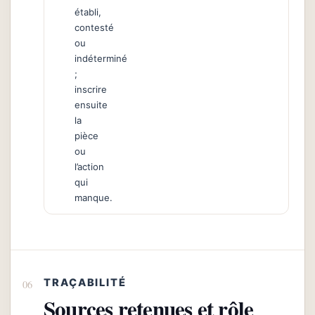
établi,
contesté
ou
indéterminé
;
inscrire
ensuite
la
pièce
ou
l’action
qui
manque.
TRAÇABILITÉ
Sources retenues et rôle