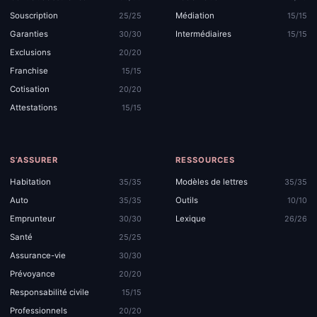
Souscription
Médiation
25/25
15/15
Garanties
Intermédiaires
30/30
15/15
Exclusions
20/20
Franchise
15/15
Cotisation
20/20
Attestations
15/15
S’ASSURER
RESSOURCES
Habitation
Modèles de lettres
35/35
35/35
Auto
Outils
35/35
10/10
Emprunteur
Lexique
30/30
26/26
Santé
25/25
Assurance-vie
30/30
Prévoyance
20/20
Responsabilité civile
15/15
Professionnels
20/20