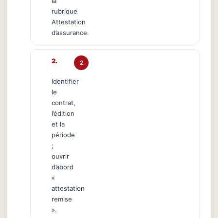
la
rubrique
Attestation
d’assurance.
2
Identifier
le
contrat,
l’édition
et la
période
;
ouvrir
d’abord
«
attestation
remise
».