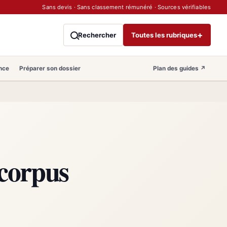
Sans devis · Sans classement rémunéré · Sources vérifiables
+
Rechercher
Toutes les rubriques
nce
Préparer son dossier
Plan des guides
↗
 corpus