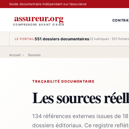
Guide documentaire indépendant sur l’assurance
assureur.org
CONTRA
COMPRENDRE AVANT D’AGIR
551 dossiers documentaires
23 rubriques · 551 fichie
LE PORTAIL
Accueil
›
Sources
TRAÇABILITÉ DOCUMENTAIRE
Les sources réel
134 références externes issues de 18 
dossiers éditoriaux. Ce registre refl