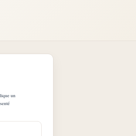
plique un
ésenté