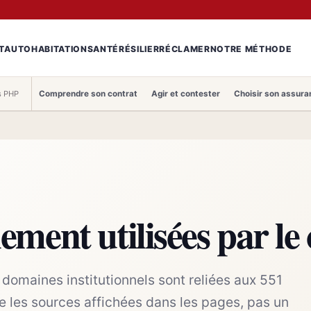
T
AUTO
HABITATION
SANTÉ
RÉSILIER
RÉCLAMER
NOTRE MÉTHODE
Comprendre son contrat
Agir et contester
Choisir son assura
rs PHP
lement utilisées par le
domaines institutionnels sont reliées aux 551
ète les sources affichées dans les pages, pas un