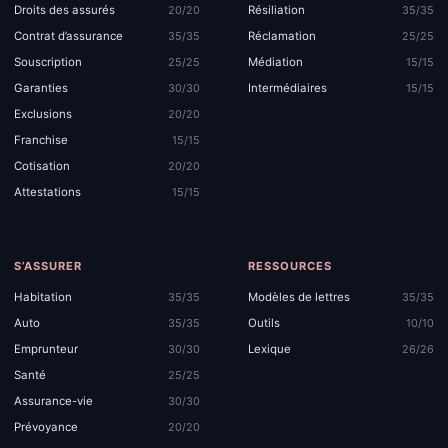
Droits des assurés
Résiliation
20/20
35/35
Contrat d’assurance
Réclamation
35/35
25/25
Souscription
Médiation
25/25
15/15
Garanties
Intermédiaires
30/30
15/15
Exclusions
20/20
Franchise
15/15
Cotisation
20/20
Attestations
15/15
S’ASSURER
RESSOURCES
Habitation
Modèles de lettres
35/35
35/35
Auto
Outils
35/35
10/10
Emprunteur
Lexique
30/30
26/26
Santé
25/25
Assurance-vie
30/30
Prévoyance
20/20