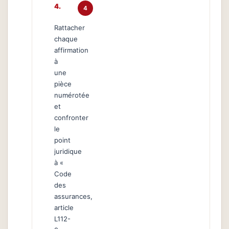
4
Rattacher
chaque
affirmation
à
une
pièce
numérotée
et
confronter
le
point
juridique
à «
Code
des
assurances,
article
L112-