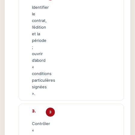
Identifier
le
contrat,
l’édition
et la
période
;
ouvrir
d’abord
«
conditions
particulières
signées
».
3
Contrôler
«