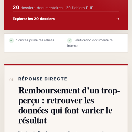
20
dossiers documentaires · 20 fichiers PHP
Explorer les 20 dossiers
→
Sources primaires reliées
Vérification documentaire
✓
✓
interne
RÉPONSE DIRECTE
Remboursement d’un trop-
perçu : retrouver les
données qui font varier le
résultat