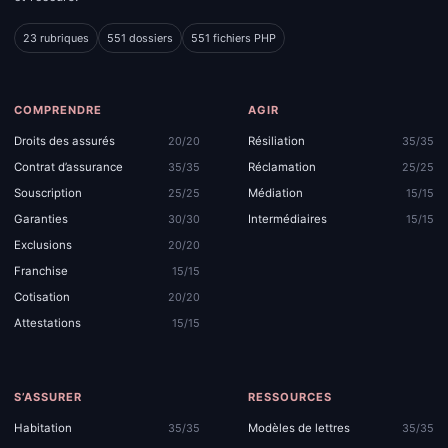
23 rubriques
551 dossiers
551 fichiers PHP
COMPRENDRE
AGIR
Droits des assurés
Résiliation
20/20
35/35
Contrat d’assurance
Réclamation
35/35
25/25
Souscription
Médiation
25/25
15/15
Garanties
Intermédiaires
30/30
15/15
Exclusions
20/20
Franchise
15/15
Cotisation
20/20
Attestations
15/15
S’ASSURER
RESSOURCES
Habitation
Modèles de lettres
35/35
35/35