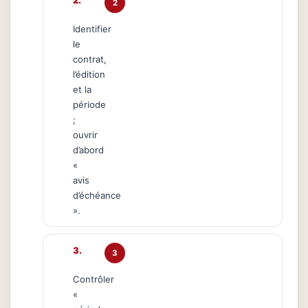
2
Identifier
le
contrat,
l’édition
et la
période
;
ouvrir
d’abord
«
avis
d’échéance
».
3
Contrôler
«