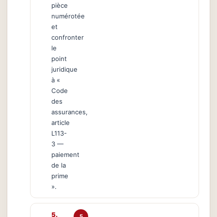
pièce
numérotée
et
confronter
le
point
juridique
à «
Code
des
assurances,
article
L113-
3 —
paiement
de la
prime
».
5