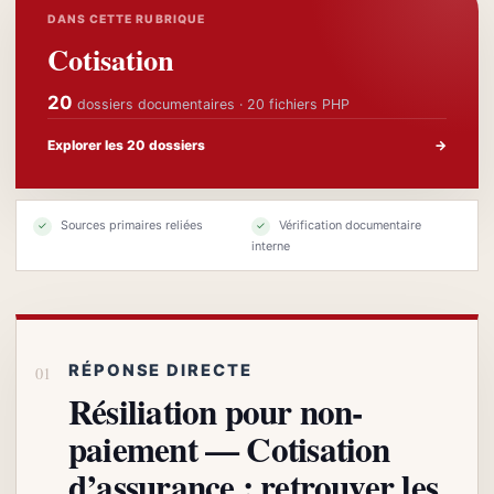
DANS CETTE RUBRIQUE
Cotisation
20
dossiers documentaires · 20 fichiers PHP
Explorer les 20 dossiers
→
Sources primaires reliées
Vérification documentaire
✓
✓
interne
RÉPONSE DIRECTE
Résiliation pour non-
paiement — Cotisation
d’assurance : retrouver les