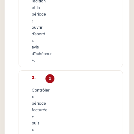
l’édition
et la
période
;
ouvrir
d’abord
«
avis
d’échéance
».
3
Contrôler
«
période
facturée
»
puis
«