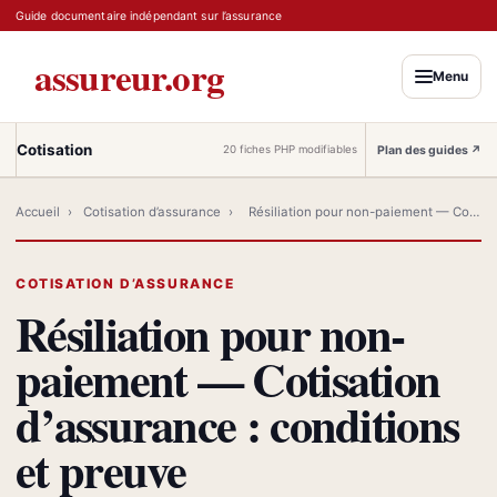
Guide documentaire indépendant sur l’assurance
assureur.org
Menu
Cotisation
Plan des guides
↗
20 fiches PHP modifiables
Accueil
›
Cotisation d’assurance
›
Résiliation pour non-paiement — Cotisation d’assurance
COTISATION D’ASSURANCE
Résiliation pour non-
paiement — Cotisation
d’assurance : conditions
et preuve