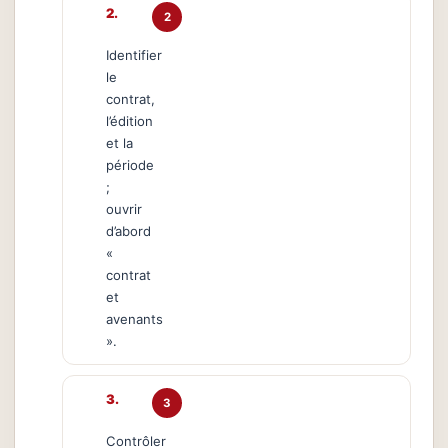
2
Identifier
le
contrat,
l’édition
et la
période
;
ouvrir
d’abord
«
contrat
et
avenants
».
3
Contrôler