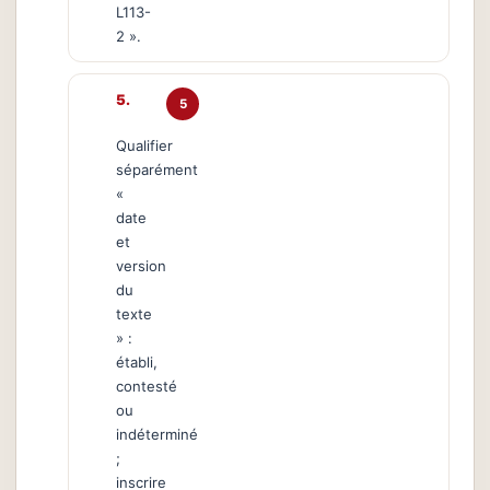
L113-
2 ».
5
Qualifier
séparément
«
date
et
version
du
texte
» :
établi,
contesté
ou
indéterminé
;
inscrire