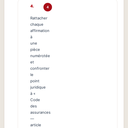
4
Rattacher
chaque
affirmation
à
une
pièce
numérotée
et
confronter
le
point
juridique
à «
Code
des
assurances
—
article