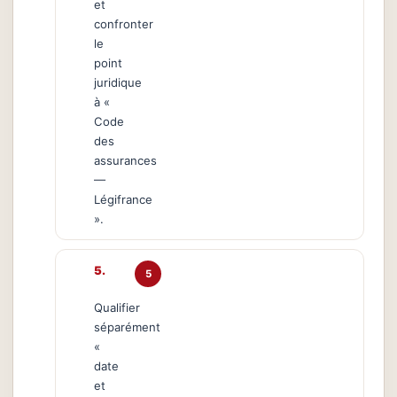
et
confronter
le
point
juridique
à «
Code
des
assurances
—
Légifrance
».
5
Qualifier
séparément
«
date
et