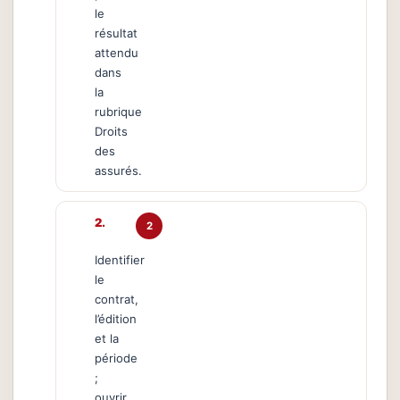
le
résultat
attendu
dans
la
rubrique
Droits
des
assurés.
2
Identifier
le
contrat,
l’édition
et la
période
;
ouvrir