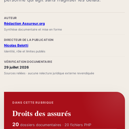
AUTEUR
Rédaction Assureur.org
Synthèse documentaire et mise en forme
DIRECTEUR DE LA PUBLICATION
Nicolas Belotti
Identité, rôle et limites publiés
VÉRIFICATION DOCUMENTAIRE
29 juillet 2026
Sources reliées · aucune relecture juridique externe revendiquée
DANS CETTE RUBRIQUE
Droits des assurés
20
dossiers documentaires · 20 fichiers PHP