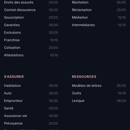
Droits des assurés
Résiliation
20/20
35/35
Contrat d’assurance
Réclamation
35/35
25/25
Souscription
Médiation
25/25
15/15
Garanties
Intermédiaires
30/30
15/15
Exclusions
20/20
Franchise
15/15
Cotisation
20/20
Attestations
15/15
S’ASSURER
RESSOURCES
Habitation
Modèles de lettres
35/35
35/35
Auto
Outils
35/35
10/10
Emprunteur
Lexique
30/30
26/26
Santé
25/25
Assurance-vie
30/30
Prévoyance
20/20