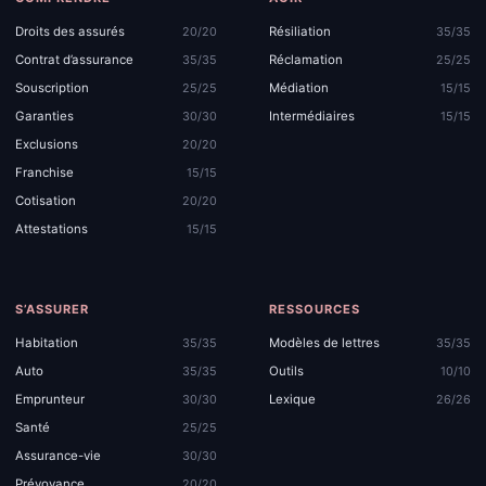
Droits des assurés
Résiliation
20/20
35/35
Contrat d’assurance
Réclamation
35/35
25/25
Souscription
Médiation
25/25
15/15
Garanties
Intermédiaires
30/30
15/15
Exclusions
20/20
Franchise
15/15
Cotisation
20/20
Attestations
15/15
S’ASSURER
RESSOURCES
Habitation
Modèles de lettres
35/35
35/35
Auto
Outils
35/35
10/10
Emprunteur
Lexique
30/30
26/26
Santé
25/25
Assurance-vie
30/30
Prévoyance
20/20