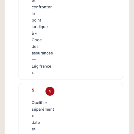
et
confronter
le
point
juridique
à «
Code
des
assurances
—
Légifrance
».
5
Qualifier
séparément
«
date
et