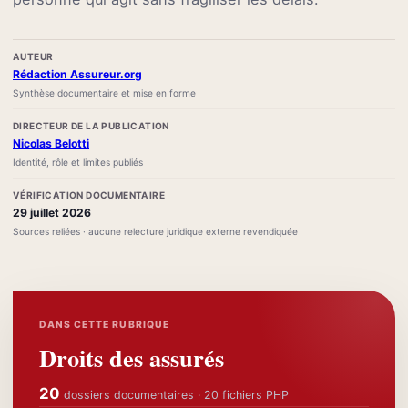
AUTEUR
Rédaction Assureur.org
Synthèse documentaire et mise en forme
DIRECTEUR DE LA PUBLICATION
Nicolas Belotti
Identité, rôle et limites publiés
VÉRIFICATION DOCUMENTAIRE
29 juillet 2026
Sources reliées · aucune relecture juridique externe revendiquée
DANS CETTE RUBRIQUE
Droits des assurés
20
dossiers documentaires · 20 fichiers PHP