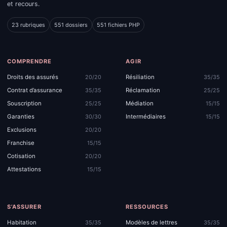
et recours.
23 rubriques
551 dossiers
551 fichiers PHP
COMPRENDRE
AGIR
Droits des assurés
Résiliation
20/20
35/35
Contrat d’assurance
Réclamation
35/35
25/25
Souscription
Médiation
25/25
15/15
Garanties
Intermédiaires
30/30
15/15
Exclusions
20/20
Franchise
15/15
Cotisation
20/20
Attestations
15/15
S’ASSURER
RESSOURCES
Habitation
Modèles de lettres
35/35
35/35