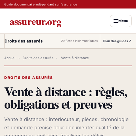
Guide documentaire indépendant sur l’assurance
assureur.org
Menu
Droits des assurés
Plan des guides
↗
20 fiches PHP modifiables
Accueil
›
Droits des assurés
›
Vente à distance
DROITS DES ASSURÉS
Vente à distance : règles,
obligations et preuves
Vente à distance : interlocuteur, pièces, chronologie
et demande précise pour documenter qualité de la
personne qui agit sans fragiliser les délais.