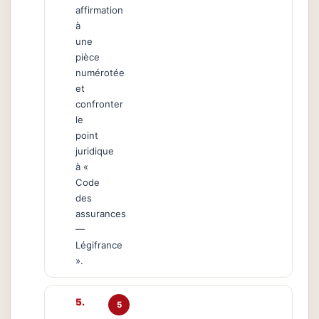
affirmation
à
une
pièce
numérotée
et
confronter
le
point
juridique
à «
Code
des
assurances
—
Légifrance
».
5