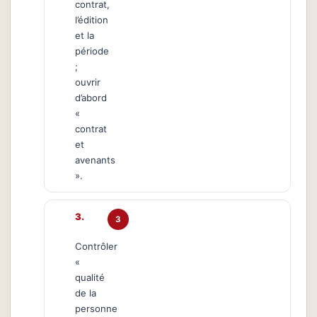
contrat,
l’édition
et la
période
;
ouvrir
d’abord
«
contrat
et
avenants
».
3
Contrôler
«
qualité
de la
personne