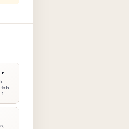
ur
le
 de la
 ?
on,