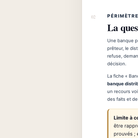
PÉRIMÈTRE
La ques
Une banque peu
prêteur, le dis
refuse, deman
décision.
La fiche « Banq
banque distri
un recours voi
des faits et d
Limite à c
être rappr
prouvés ; 