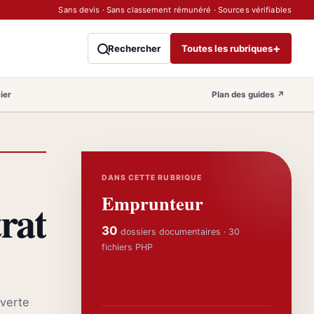
Sans devis · Sans classement rémunéré · Sources vérifiables
+
Rechercher
Toutes les rubriques
ier
Plan des guides
↗
DANS CETTE RUBRIQUE
Emprunteur
trat
30
dossiers documentaires · 30
fichiers PHP
uverte