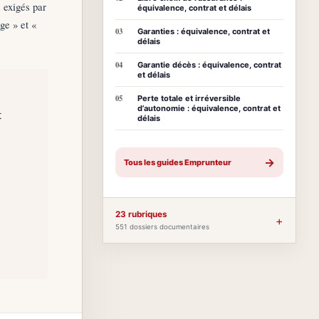
s exigés par
équivalence, contrat et délais
âge » et «
03
Garanties : équivalence, contrat et
délais
04
Garantie décès : équivalence, contrat
et délais
05
Perte totale et irréversible
d’autonomie : équivalence, contrat et
t
délais
→
Tous les guides Emprunteur
23 rubriques
+
551 dossiers documentaires