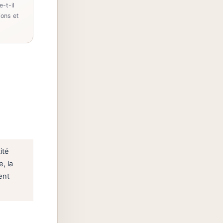
-t-il
ions et
ité
, la
ent