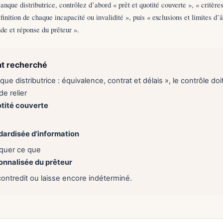
anque distributrice, contrôlez d’abord « prêt et quotité couverte », « critère
éfinition de chaque incapacité ou invalidité », puis « exclusions et limites d’
de et réponse du prêteur ».
at recherché
ue distributrice : équivalence, contrat et délais », le contrôle doi
e relier
otité couverte
dardisée d’information
liquer ce que
onnalisée du prêteur
contredit ou laisse encore indéterminé.