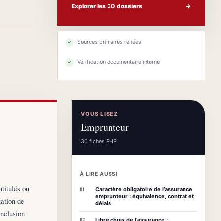
Explorer les 30 dossiers
→
Sources primaires reliées
✓
Vérification documentaire interne
✓
VOUS LISEZ
Emprunteur
30 fiches PHP
À LIRE AUSSI
ntitulés ou
01
Caractère obligatoire de l’assurance
emprunteur : équivalence, contrat et
uation de
délais
onclusion
02
Libre choix de l’assurance :