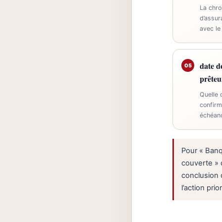
La chro
d’assur
avec le
date d
05
prêteu
Quelle 
confirm
échéan
Pour « Banqu
couverte » o
conclusion 
l’action prior