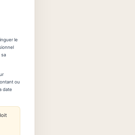
inguer le
ssionnel
 sa
ur
montant ou
a date
doit