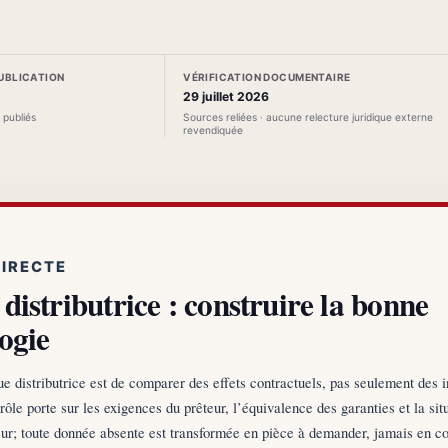
PUBLICATION
VÉRIFICATION DOCUMENTAIRE
29 juillet 2026
s publiés
Sources reliées · aucune relecture juridique externe
revendiquée
DIRECTE
distributrice : construire la bonne
ogie
e distributrice est de comparer des effets contractuels, pas seulement des i
rôle porte sur les exigences du prêteur, l’équivalence des garanties et la sit
r; toute donnée absente est transformée en pièce à demander, jamais en c