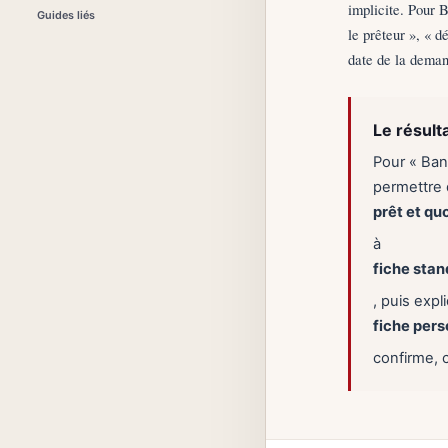
implicite. Pour B
Guides liés
le prêteur », « d
date de la deman
Le résult
Pour « Banq
permettre d
prêt et qu
à
fiche stan
, puis exp
fiche pers
confirme, 