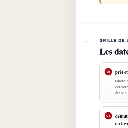
GRILLE DE
Les date
prêt e
01
Quelle 
couvert
établie 
défini
03
ou inva