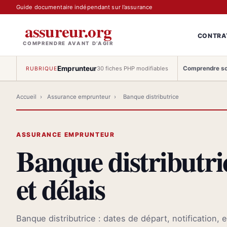
Guide documentaire indépendant sur l’assurance
assureur.org
CONTRA
COMPRENDRE AVANT D’AGIR
Emprunteur
Comprendre so
30 fiches PHP modifiables
RUBRIQUE
Accueil
›
Assurance emprunteur
›
Banque distributrice
ASSURANCE EMPRUNTEUR
Banque distributric
et délais
Banque distributrice : dates de départ, notification, 