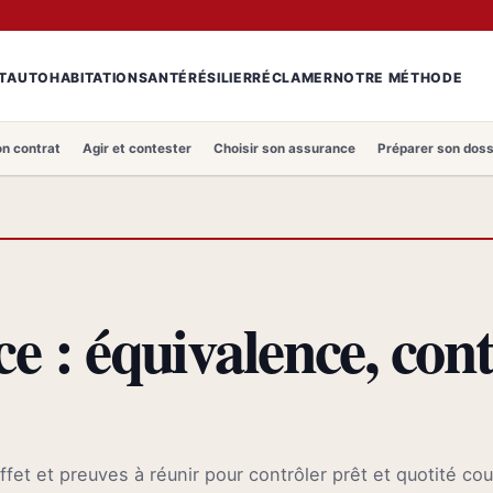
T
AUTO
HABITATION
SANTÉ
RÉSILIER
RÉCLAMER
NOTRE MÉTHODE
n contrat
Agir et contester
Choisir son assurance
Préparer son doss
e : équivalence, con
effet et preuves à réunir pour contrôler prêt et quotité co