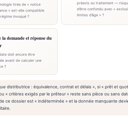
préavis ou traitement — risque
nologie tirée de « notice
d’être confondu avec « exclus
ance » est-elle compatible
limites d’âge » ?
 régime invoqué ?
e la demande et réponse du
r
date doit encore être
ée avant de calculer une
ce ?
e distributrice : équivalence, contrat et délais », si « prêt et quot
u « critères exigés par le prêteur » reste sans pièce ou sans date
de ce dossier est « indéterminée » et la donnée manquante devi
itaire.