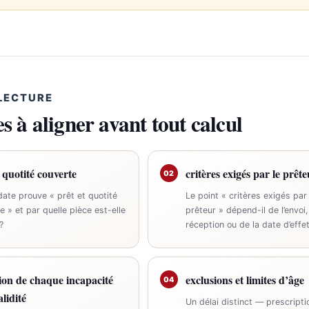
 LECTURE
s à aligner avant tout calcul
t quotité couverte
critères exigés par le prête
02
date prouve « prêt et quotité
Le point « critères exigés par 
e » et par quelle pièce est-elle
prêteur » dépend-il de l’envoi,
?
réception ou de la date d’effet
tion de chaque incapacité
exclusions et limites d’âge
04
lidité
Un délai distinct — prescripti