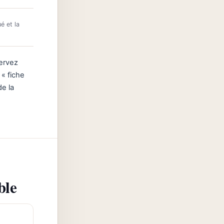
é et la
servez
 « fiche
de la
ble