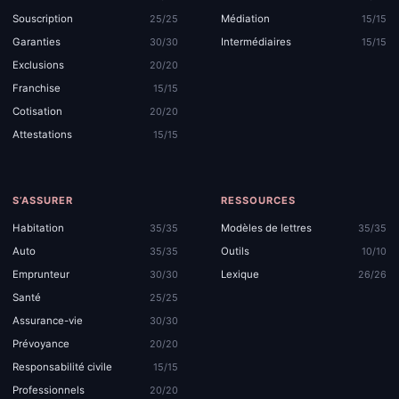
Souscription
Médiation
25/25
15/15
Garanties
Intermédiaires
30/30
15/15
Exclusions
20/20
Franchise
15/15
Cotisation
20/20
Attestations
15/15
S’ASSURER
RESSOURCES
Habitation
Modèles de lettres
35/35
35/35
Auto
Outils
35/35
10/10
Emprunteur
Lexique
30/30
26/26
Santé
25/25
Assurance-vie
30/30
Prévoyance
20/20
Responsabilité civile
15/15
Professionnels
20/20