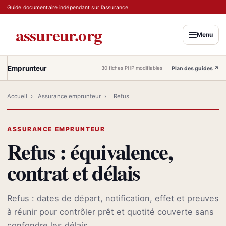
Guide documentaire indépendant sur l’assurance
assureur.org
Menu
Emprunteur
Plan des guides
↗
30 fiches PHP modifiables
Accueil
›
Assurance emprunteur
›
Refus
ASSURANCE EMPRUNTEUR
Refus : équivalence,
contrat et délais
Refus : dates de départ, notification, effet et preuves
à réunir pour contrôler prêt et quotité couverte sans
confondre les délais.