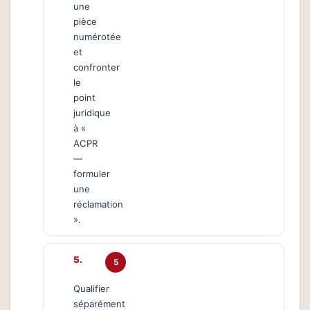
une
pièce
numérotée
et
confronter
le
point
juridique
à «
ACPR
—
formuler
une
réclamation
».
5
Qualifier
séparément