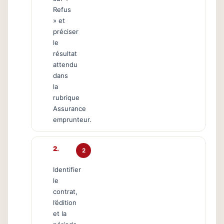
Refus
» et
préciser
le
résultat
attendu
dans
la
rubrique
Assurance
emprunteur.
2
Identifier
le
contrat,
l’édition
et la