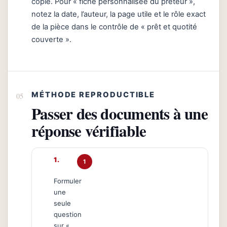
copie. Pour « fiche personnalisée du prêteur »,
notez la date, l’auteur, la page utile et le rôle exact
de la pièce dans le contrôle de « prêt et quotité
couverte ».
MÉTHODE REPRODUCTIBLE
Passer des documents à une
réponse vérifiable
1
Formuler
une
seule
question
sur «