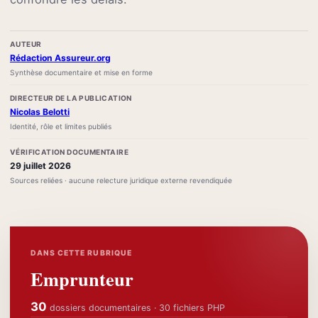
AUTEUR
Rédaction Assureur.org
Synthèse documentaire et mise en forme
DIRECTEUR DE LA PUBLICATION
Nicolas Belotti
Identité, rôle et limites publiés
VÉRIFICATION DOCUMENTAIRE
29 juillet 2026
Sources reliées · aucune relecture juridique externe revendiquée
DANS CETTE RUBRIQUE
Emprunteur
30
dossiers documentaires · 30 fichiers PHP