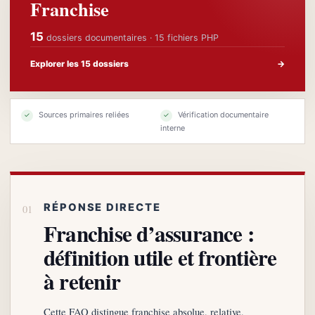
Franchise
15
dossiers documentaires · 15 fichiers PHP
Explorer les 15 dossiers
→
Sources primaires reliées
Vérification documentaire
✓
✓
interne
RÉPONSE DIRECTE
Franchise d’assurance :
définition utile et frontière
à retenir
Cette FAQ distingue franchise absolue, relative,