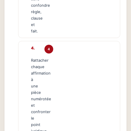
confondre
règle,
clause
et
fait.
4
Rattacher
chaque
affirmation
à
une
pièce
numérotée
et
confronter
le
point