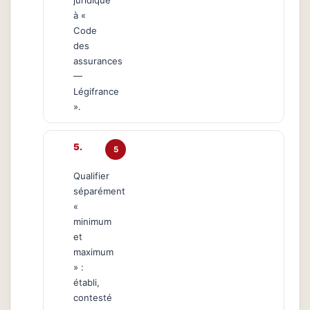
juridique
à «
Code
des
assurances
—
Légifrance
».
5
Qualifier
séparément
«
minimum
et
maximum
» :
établi,
contesté