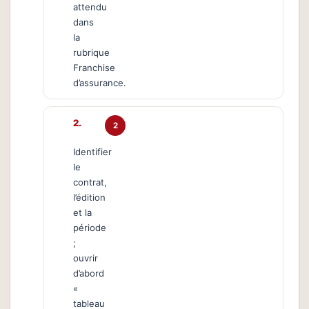
attendu
dans
la
rubrique
Franchise
d’assurance.
2
Identifier
le
contrat,
l’édition
et la
période
;
ouvrir
d’abord
«
tableau