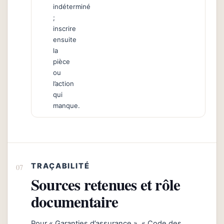
indéterminé
;
inscrire
ensuite
la
pièce
ou
l’action
qui
manque.
TRAÇABILITÉ
Sources retenues et rôle
documentaire
Pour « Garanties d’assurance », « Code des