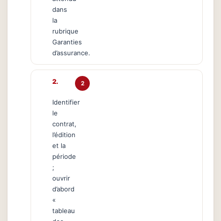
dans
la
rubrique
Garanties
d’assurance.
2
Identifier
le
contrat,
l’édition
et la
période
;
ouvrir
d’abord
«
tableau