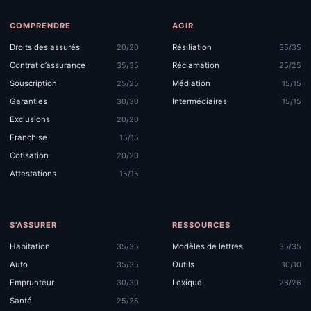
COMPRENDRE
AGIR
Droits des assurés
Résiliation
20/20
35/35
Contrat d’assurance
Réclamation
35/35
25/25
Souscription
Médiation
25/25
15/15
Garanties
Intermédiaires
30/30
15/15
Exclusions
20/20
Franchise
15/15
Cotisation
20/20
Attestations
15/15
S’ASSURER
RESSOURCES
Habitation
Modèles de lettres
35/35
35/35
Auto
Outils
35/35
10/10
Emprunteur
Lexique
30/30
26/26
Santé
25/25