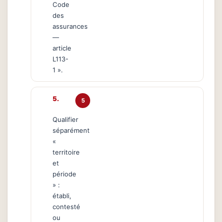
Code
des
assurances
—
article
L113-
1 ».
5
Qualifier
séparément
«
territoire
et
période
» :
établi,
contesté
ou