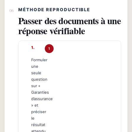
MÉTHODE REPRODUCTIBLE
Passer des documents à une
réponse vérifiable
1
Formuler
une
seule
question
sur «
Garanties
d’assurance
» et
préciser
le
résultat
attendu