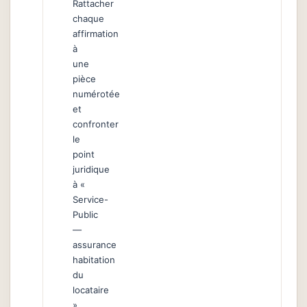
Rattacher
chaque
affirmation
à
une
pièce
numérotée
et
confronter
le
point
juridique
à «
Service-
Public
—
assurance
habitation
du
locataire
».