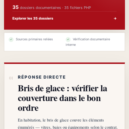
35
dossiers documentaires · 35 fichiers PHP
Explorer les 35 dossiers
→
Sources primaires reliées
Vérification documentaire
✓
✓
interne
RÉPONSE DIRECTE
Bris de glace : vérifier la
couverture dans le bon
ordre
En habitation, le bris de glace couvre les éléments
énumérés — vitres, baies ou équipements selon le contrat.