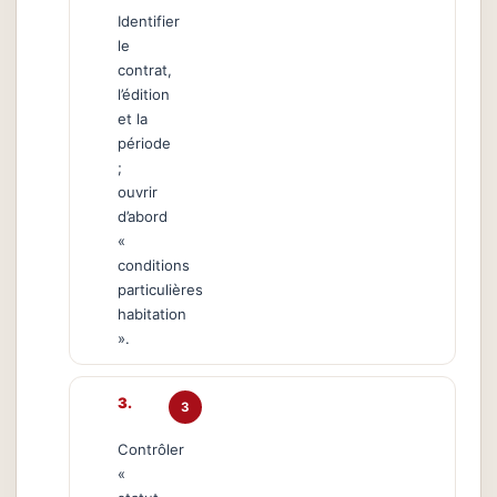
Identifier
le
contrat,
l’édition
et la
période
;
ouvrir
d’abord
«
conditions
particulières
habitation
».
3
Contrôler
«