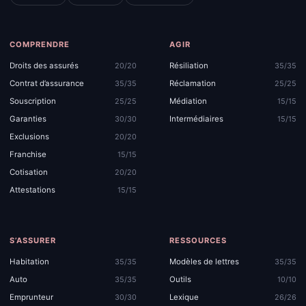
COMPRENDRE
AGIR
Droits des assurés
Résiliation
20/20
35/35
Contrat d’assurance
Réclamation
35/35
25/25
Souscription
Médiation
25/25
15/15
Garanties
Intermédiaires
30/30
15/15
Exclusions
20/20
Franchise
15/15
Cotisation
20/20
Attestations
15/15
S’ASSURER
RESSOURCES
Habitation
Modèles de lettres
35/35
35/35
Auto
Outils
35/35
10/10
Emprunteur
Lexique
30/30
26/26