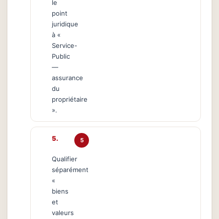
le
point
juridique
à «
Service-
Public
—
assurance
du
propriétaire
».
5
Qualifier
séparément
«
biens
et
valeurs