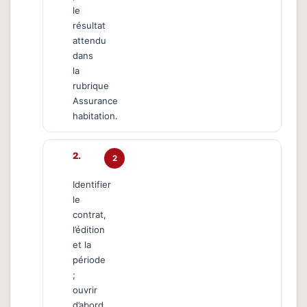
le
résultat
attendu
dans
la
rubrique
Assurance
habitation.
2
Identifier
le
contrat,
l’édition
et la
période
;
ouvrir
d’abord