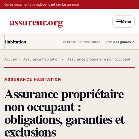
Guide documentaire indépendant sur l’assurance
assureur.org
Menu
Habitation
Plan des guides
↗
35 fiches PHP modifiables
Accueil
›
Assurance habitation
›
Assurance propriétaire non occupant
ASSURANCE HABITATION
Assurance propriétaire
non occupant :
obligations, garanties et
exclusions