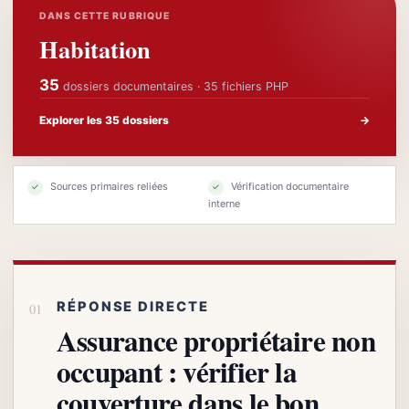
DANS CETTE RUBRIQUE
Habitation
35
dossiers documentaires · 35 fichiers PHP
Explorer les 35 dossiers
→
Sources primaires reliées
Vérification documentaire
✓
✓
interne
RÉPONSE DIRECTE
Assurance propriétaire non
occupant : vérifier la
couverture dans le bon