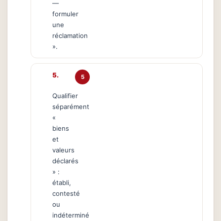
—
formuler
une
réclamation
».
5
Qualifier
séparément
«
biens
et
valeurs
déclarés
» :
établi,
contesté
ou
indéterminé