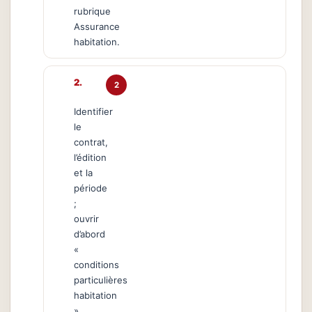
rubrique
Assurance
habitation.
2
Identifier
le
contrat,
l’édition
et la
période
;
ouvrir
d’abord
«
conditions
particulières
habitation
».