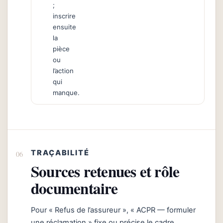
;
inscrire
ensuite
la
pièce
ou
l’action
qui
manque.
TRAÇABILITÉ
Sources retenues et rôle
documentaire
Pour « Refus de l’assureur », « ACPR — formuler
une réclamation » fixe ou précise le cadre