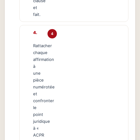
clause
et
fait.
4
Rattacher
chaque
affirmation
à
une
pièce
numérotée
et
confronter
le
point
juridique
à «
ACPR