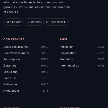
Information indépendante sur les contrats,
garanties, exclusions, résiliations, réclamations
et recours.
23 rubriques
551 dossiers
551 fichiers PHP
COMPRENDRE
AGIR
Droits des assurés
Résiliation
20/20
35/35
Contrat d’assurance
Réclamation
35/35
25/25
Souscription
Médiation
25/25
15/15
Garanties
Intermédiaires
30/30
15/15
Exclusions
20/20
Franchise
15/15
Cotisation
20/20
Attestations
15/15