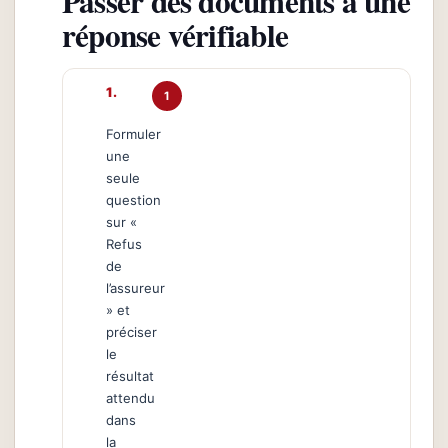
Passer des documents à une
réponse vérifiable
1
Formuler
une
seule
question
sur «
Refus
de
l’assureur
» et
préciser
le
résultat
attendu
dans
la