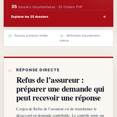
35
dossiers documentaires · 35 fichiers PHP
Explorer les 35 dossiers
→
Sources primaires reliées
Vérification documentaire
✓
✓
interne
RÉPONSE DIRECTE
Refus de l’assureur :
préparer une demande qui
peut recevoir une réponse
L’enjeu de Refus de l’assureur est de transformer le
désaccord en demande contrôlable. Le contrôle porte sur