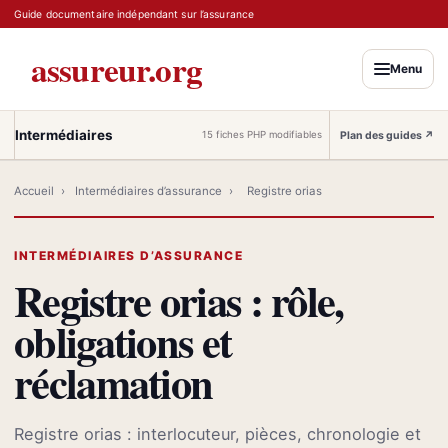
Guide documentaire indépendant sur l’assurance
assureur.org
Menu
Intermédiaires
Plan des guides
↗
15 fiches PHP modifiables
Accueil
›
Intermédiaires d’assurance
›
Registre orias
INTERMÉDIAIRES D’ASSURANCE
Registre orias : rôle,
obligations et
réclamation
Registre orias : interlocuteur, pièces, chronologie et