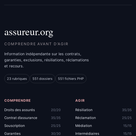
assureur.org
COMPRENDRE AVANT D’AGIR
Information indépendante sur les contrats,
garanties, exclusions, résiliations, réclamations
et recours.
23 rubriques
551 dossiers
551 fichiers PHP
COMPRENDRE
AGIR
Droits des assurés
Résiliation
20/20
35/35
Contrat d’assurance
Réclamation
35/35
25/25
Souscription
Médiation
25/25
15/15
Garanties
Intermédiaires
30/30
15/15