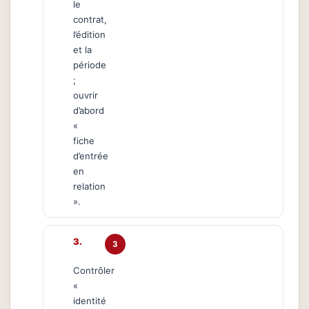
le
contrat,
l’édition
et la
période
;
ouvrir
d’abord
«
fiche
d’entrée
en
relation
».
3
Contrôler
«
identité