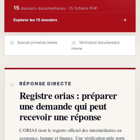
15
dossiers documentaires · 15 fichiers PHP
Explorer les 15 dossiers
→
Sources primaires reliées
Vérification documentaire
✓
✓
interne
RÉPONSE DIRECTE
Registre orias : préparer
une demande qui peut
recevoir une réponse
L’ORIAS tient le registre officiel des intermédiaires en
assurance, banque et finance. Une vérification utile porte