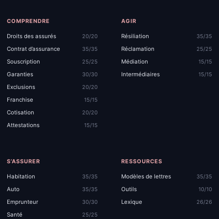
COMPRENDRE
AGIR
Droits des assurés
Résiliation
20/20
35/35
Contrat d’assurance
Réclamation
35/35
25/25
Souscription
Médiation
25/25
15/15
Garanties
Intermédiaires
30/30
15/15
Exclusions
20/20
Franchise
15/15
Cotisation
20/20
Attestations
15/15
S’ASSURER
RESSOURCES
Habitation
Modèles de lettres
35/35
35/35
Auto
Outils
35/35
10/10
Emprunteur
Lexique
30/30
26/26
Santé
25/25