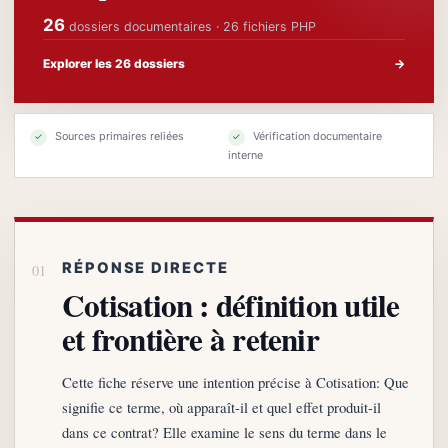
26
dossiers documentaires · 26 fichiers PHP
Explorer les 26 dossiers
→
Sources primaires reliées
Vérification documentaire
✓
✓
interne
RÉPONSE DIRECTE
Cotisation : définition utile
et frontière à retenir
Cette fiche réserve une intention précise à Cotisation: Que
signifie ce terme, où apparaît-il et quel effet produit-il
dans ce contrat? Elle examine le sens du terme dans le