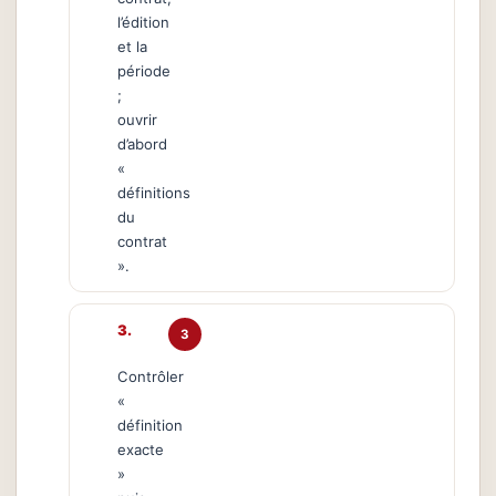
l’édition
et la
période
;
ouvrir
d’abord
«
définitions
du
contrat
».
3
Contrôler
«
définition
exacte
»