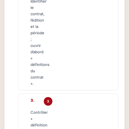
Identifier
le
contrat,
l’édition
et la
période
;
ouvrir
d’abord
«
définitions
du
contrat
».
3
Contrôler
«
définition