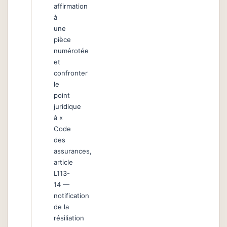
affirmation
à
une
pièce
numérotée
et
confronter
le
point
juridique
à «
Code
des
assurances,
article
L113-
14 —
notification
de la
résiliation