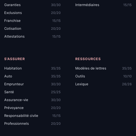
Garanties
Intermédiaires
30/30
15/15
Exclusions
20/20
Franchise
15/15
Cotisation
20/20
Attestations
15/15
S’ASSURER
RESSOURCES
Habitation
Modèles de lettres
35/35
35/35
Auto
Outils
35/35
10/10
Emprunteur
Lexique
30/30
26/26
Santé
25/25
Assurance-vie
30/30
Prévoyance
20/20
Responsabilité civile
15/15
Professionnels
20/20