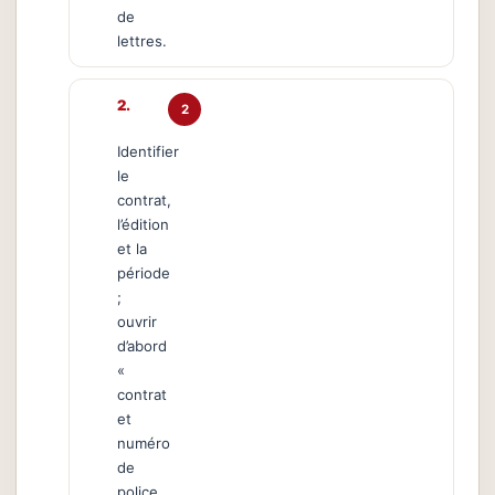
de
lettres.
2
Identifier
le
contrat,
l’édition
et la
période
;
ouvrir
d’abord
«
contrat
et
numéro
de
police