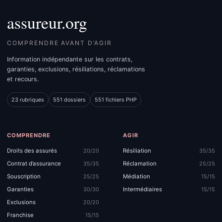
assureur.org
COMPRENDRE AVANT D’AGIR
Information indépendante sur les contrats,
garanties, exclusions, résiliations, réclamations
et recours.
23 rubriques
551 dossiers
551 fichiers PHP
COMPRENDRE
AGIR
Droits des assurés
Résiliation
20/20
35/35
Contrat d’assurance
Réclamation
35/35
25/25
Souscription
Médiation
25/25
15/15
Garanties
Intermédiaires
30/30
15/15
Exclusions
20/20
Franchise
15/15