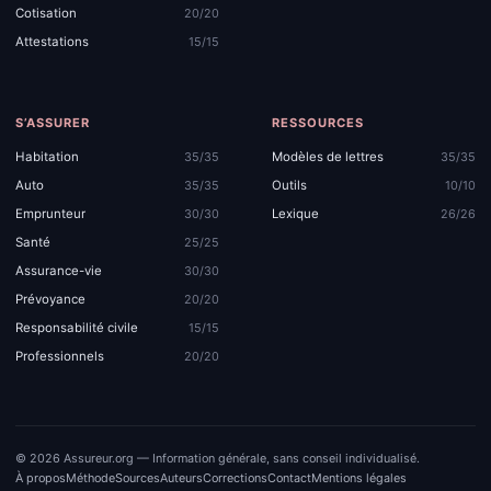
Cotisation
20/20
Attestations
15/15
S’ASSURER
RESSOURCES
Habitation
Modèles de lettres
35/35
35/35
Auto
Outils
35/35
10/10
Emprunteur
Lexique
30/30
26/26
Santé
25/25
Assurance-vie
30/30
Prévoyance
20/20
Responsabilité civile
15/15
Professionnels
20/20
© 2026 Assureur.org — Information générale, sans conseil individualisé.
À propos
Méthode
Sources
Auteurs
Corrections
Contact
Mentions légales