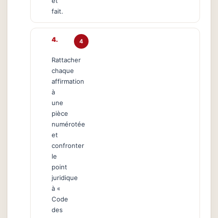
et
fait.
4
Rattacher
chaque
affirmation
à
une
pièce
numérotée
et
confronter
le
point
juridique
à «
Code
des