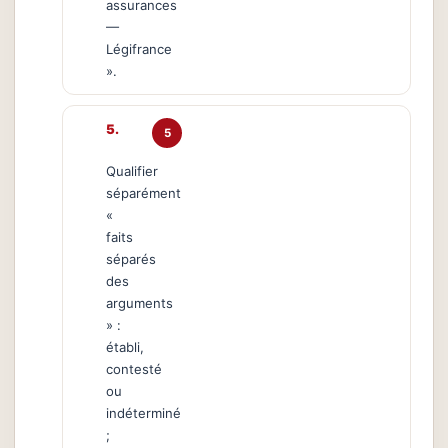
assurances
—
Légifrance
».
5
Qualifier
séparément
«
faits
séparés
des
arguments
» :
établi,
contesté
ou
indéterminé
;