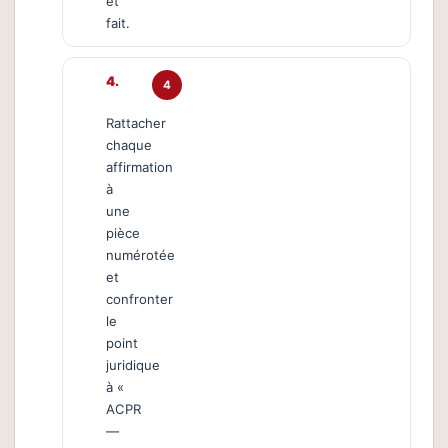
et
fait.
4
Rattacher
chaque
affirmation
à
une
pièce
numérotée
et
confronter
le
point
juridique
à «
ACPR
—