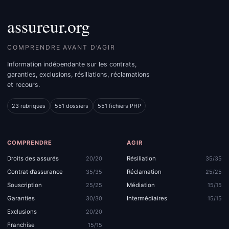
assureur.org
COMPRENDRE AVANT D’AGIR
Information indépendante sur les contrats,
garanties, exclusions, résiliations, réclamations
et recours.
23 rubriques
551 dossiers
551 fichiers PHP
COMPRENDRE
AGIR
Droits des assurés
Résiliation
20/20
35/35
Contrat d’assurance
Réclamation
35/35
25/25
Souscription
Médiation
25/25
15/15
Garanties
Intermédiaires
30/30
15/15
Exclusions
20/20
Franchise
15/15