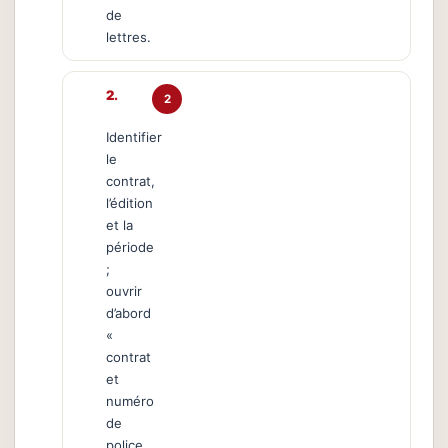
de
lettres.
2
Identifier
le
contrat,
l’édition
et la
période
;
ouvrir
d’abord
«
contrat
et
numéro
de
police