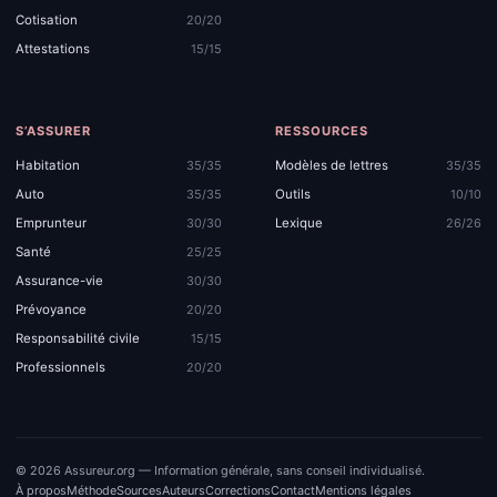
Cotisation
20/20
Attestations
15/15
S’ASSURER
RESSOURCES
Habitation
Modèles de lettres
35/35
35/35
Auto
Outils
35/35
10/10
Emprunteur
Lexique
30/30
26/26
Santé
25/25
Assurance-vie
30/30
Prévoyance
20/20
Responsabilité civile
15/15
Professionnels
20/20
© 2026 Assureur.org — Information générale, sans conseil individualisé.
À propos
Méthode
Sources
Auteurs
Corrections
Contact
Mentions légales