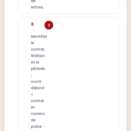
de
lettres.
2
Identifier
le
contrat,
l’édition
et la
période
;
ouvrir
d’abord
«
contrat
et
numéro
de
police