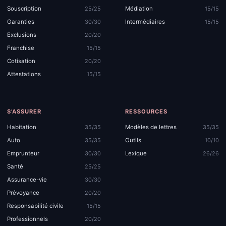
Souscription
Médiation
25/25
15/15
Garanties
Intermédiaires
30/30
15/15
Exclusions
20/20
Franchise
15/15
Cotisation
20/20
Attestations
15/15
S’ASSURER
RESSOURCES
Habitation
Modèles de lettres
35/35
35/35
Auto
Outils
35/35
10/10
Emprunteur
Lexique
30/30
26/26
Santé
25/25
Assurance-vie
30/30
Prévoyance
20/20
Responsabilité civile
15/15
Professionnels
20/20