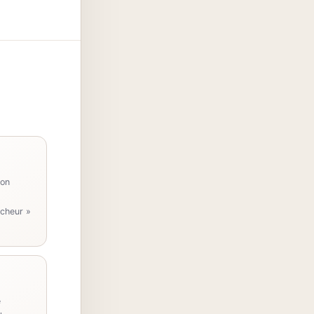
non
cheur »
e