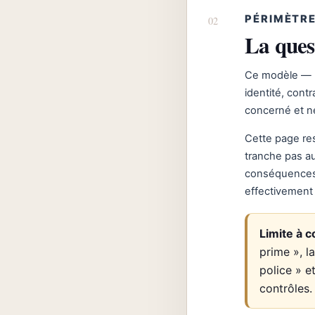
PÉRIMÈTRE
La ques
Ce modèle — r
identité, cont
concerné et ne
Cette page re
tranche pas a
conséquences d
effectivement 
Limite à c
prime », l
police » e
contrôles.