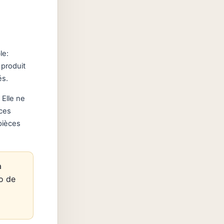
le:
 produit
és.
. Elle ne
 ces
pièces
a
ro de