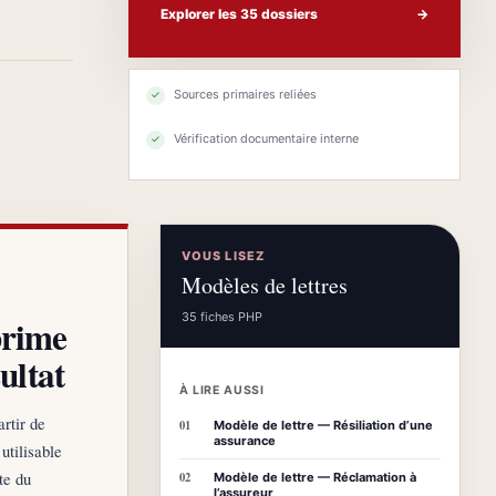
Explorer les 35 dossiers
→
Sources primaires reliées
✓
Vérification documentaire interne
✓
VOUS LISEZ
Modèles de lettres
35 fiches PHP
prime
ultat
À LIRE AUSSI
rtir de
01
Modèle de lettre — Résiliation d’une
assurance
utilisable
te du
02
Modèle de lettre — Réclamation à
l’assureur