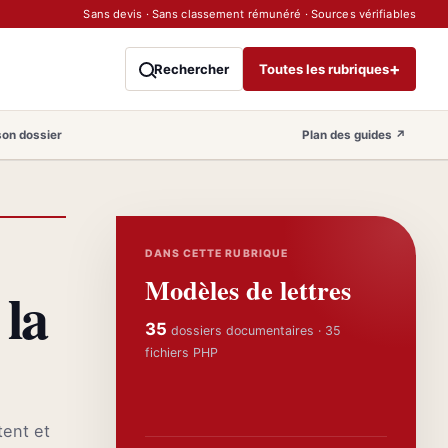
Sans devis · Sans classement rémunéré · Sources vérifiables
+
Rechercher
Toutes les rubriques
son dossier
Plan des guides
↗
DANS CETTE RUBRIQUE
Modèles de lettres
la
35
dossiers documentaires · 35
fichiers PHP
tent et