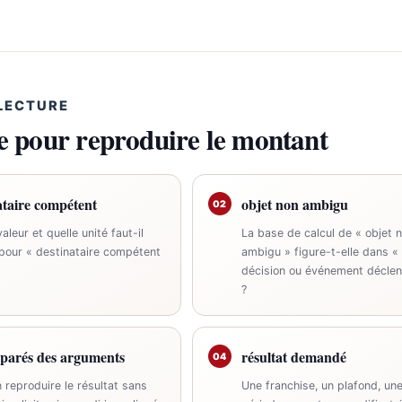
 LECTURE
le pour reproduire le montant
ataire compétent
objet non ambigu
02
aleur et quelle unité faut-il
La base de calcul de « objet 
 pour « destinataire compétent
ambigu » figure-t-elle dans «
décision ou événement déclen
?
séparés des arguments
résultat demandé
04
 reproduire le résultat sans
Une franchise, un plafond, un