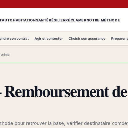
T
AUTO
HABITATION
SANTÉ
RÉSILIER
RÉCLAMER
NOTRE MÉTHODE
ndre son contrat
Agir et contester
Choisir son assurance
Préparer 
 prime
— Remboursement de 
ode pour retrouver la base, vérifier destinataire compé