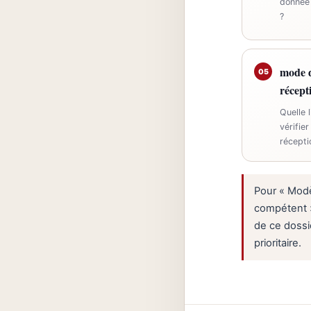
donnée 
?
mode d
05
récept
Quelle 
vérifie
récepti
Pour « Modè
compétent »
de ce dossi
prioritaire.