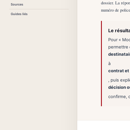
dossier. La répon
Sources
numéro de police
Guides liés
Le résult
Pour « Mod
permettre d
destinata
à
contrat et
, puis exp
décision 
confirme, 