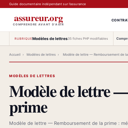
Guide documentaire indépendant sur l’assurance
assureur.org
CONTRA
COMPRENDRE AVANT D’AGIR
Modèles de lettres
Compre
35 fiches PHP modifiables
RUBRIQUE
Accueil
›
Modèles de lettres
›
Modèle de lettre — Remboursement de la
MODÈLES DE LETTRES
Modèle de lettre 
prime
Modèle de lettre — Remboursement de la prime : méth