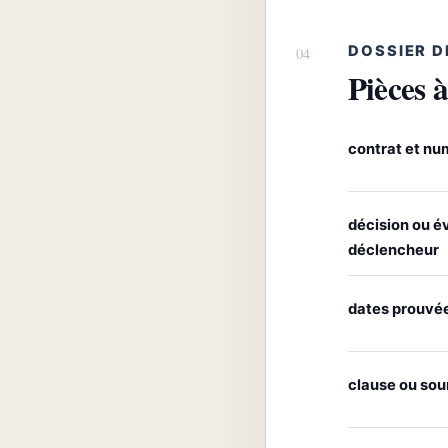
DOSSIER D
Pièces à
contrat et nu
décision ou 
déclencheur
dates prouvé
clause ou sou