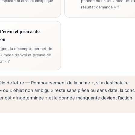
implicite ni arrondi inexpliqué
période ou un taux modifie-t-i
résultat demandé » ?
’envoi et preuve de
ion
ligne du décompte permet de
r « mode d’envoi et preuve de
on » ?
le de lettre — Remboursement de la prime », si « destinataire
 ou « objet non ambigu » reste sans pièce ou sans date, la conc
er est « indéterminée » et la donnée manquante devient l’action