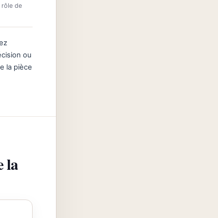
 rôle de
ez
écision ou
e la pièce
 la