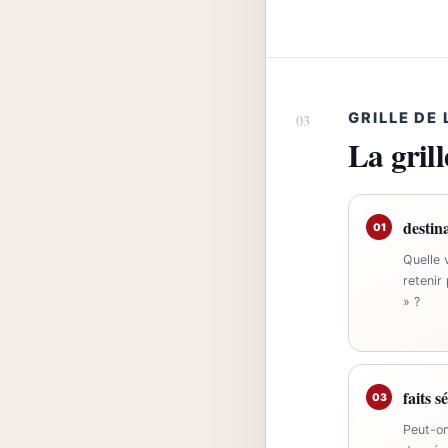
GRILLE DE
La gril
destin
01
Quelle v
retenir
» ?
faits 
03
Peut-on