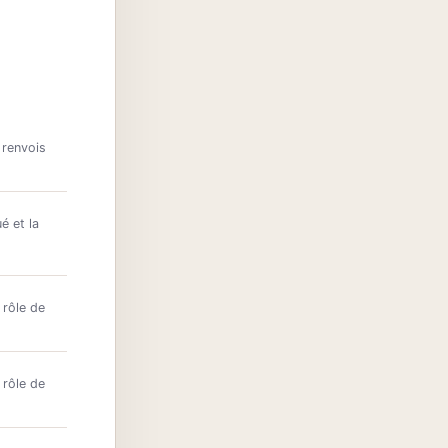
 renvois
é et la
 rôle de
 rôle de