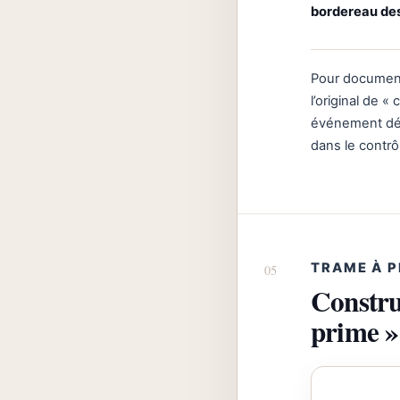
bordereau des
Pour document
l’original de «
événement décl
dans le contrô
TRAME À 
Constru
prime »