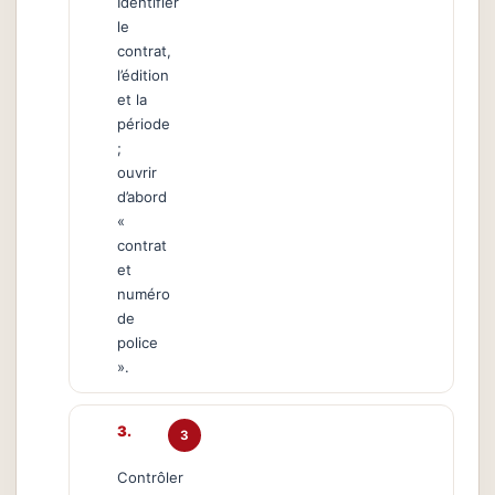
Identifier
le
contrat,
l’édition
et la
période
;
ouvrir
d’abord
«
contrat
et
numéro
de
police
».
3
Contrôler