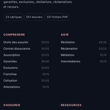
garanties, exclusions, résiliations, réclamations
et recours.
23 rubriques
551 dossiers
551 fichiers PHP
COMPRENDRE
AGIR
Droits des assurés
Résiliation
20/20
35/35
Contrat d’assurance
Réclamation
35/35
25/25
Souscription
Médiation
25/25
15/15
Garanties
Intermédiaires
30/30
15/15
Exclusions
20/20
Franchise
15/15
Cotisation
20/20
Attestations
15/15
S’ASSURER
RESSOURCES