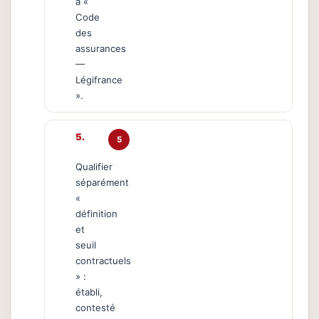
à «
Code
des
assurances
—
Légifrance
».
5
Qualifier
séparément
«
définition
et
seuil
contractuels
» :
établi,
contesté