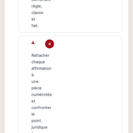
règle,
clause
et
fait.
4
Rattacher
chaque
affirmation
à
une
pièce
numérotée
et
confronter
le
point
juridique