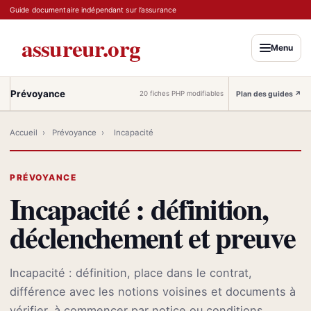
Guide documentaire indépendant sur l’assurance
assureur.org
Menu
Prévoyance
Plan des guides
↗
20 fiches PHP modifiables
Accueil
›
Prévoyance
›
Incapacité
PRÉVOYANCE
Incapacité : définition,
déclenchement et preuve
Incapacité : définition, place dans le contrat,
différence avec les notions voisines et documents à
vérifier, à commencer par notice ou conditions