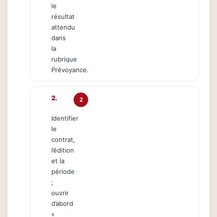
le
résultat
attendu
dans
la
rubrique
Prévoyance.
2
Identifier
le
contrat,
l’édition
et la
période
;
ouvrir
d’abord
«