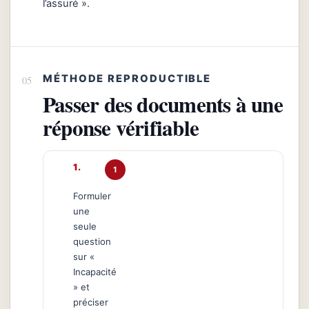
l’assuré ».
MÉTHODE REPRODUCTIBLE
Passer des documents à une
réponse vérifiable
1
Formuler
une
seule
question
sur «
Incapacité
» et
préciser