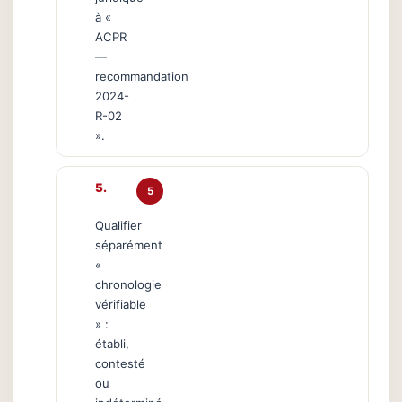
à «
ACPR
—
recommandation
2024-
R-02
».
5
Qualifier
séparément
«
chronologie
vérifiable
» :
établi,
contesté
ou