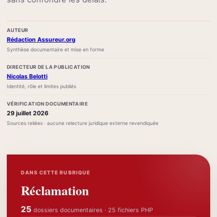
AUTEUR
Rédaction Assureur.org
Synthèse documentaire et mise en forme
DIRECTEUR DE LA PUBLICATION
Nicolas Belotti
Identité, rôle et limites publiés
VÉRIFICATION DOCUMENTAIRE
29 juillet 2026
Sources reliées · aucune relecture juridique externe revendiquée
DANS CETTE RUBRIQUE
Réclamation
25
dossiers documentaires · 25 fichiers PHP