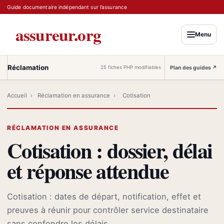
Guide documentaire indépendant sur l’assurance
assureur.org
Menu
Réclamation
Plan des guides
↗
25 fiches PHP modifiables
Accueil
›
Réclamation en assurance
›
Cotisation
RÉCLAMATION EN ASSURANCE
Cotisation : dossier, délai
et réponse attendue
Cotisation : dates de départ, notification, effet et
preuves à réunir pour contrôler service destinataire
sans confondre les délais.