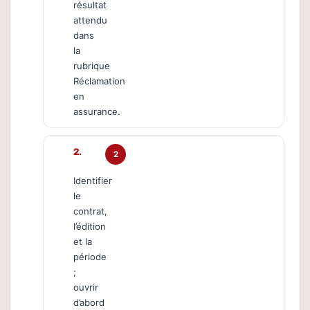
résultat
attendu
dans
la
rubrique
Réclamation
en
assurance.
2
Identifier
le
contrat,
l’édition
et la
période
;
ouvrir
d’abord