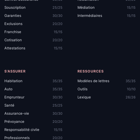
Souscription
Médiation
25/25
15/15
Garanties
Intermédiaires
30/30
15/15
Exclusions
20/20
Franchise
15/15
Cotisation
20/20
Attestations
15/15
S’ASSURER
RESSOURCES
Habitation
Modèles de lettres
35/35
35/35
Auto
Outils
35/35
10/10
Emprunteur
Lexique
30/30
26/26
Santé
25/25
Assurance-vie
30/30
Prévoyance
20/20
Responsabilité civile
15/15
Professionnels
20/20