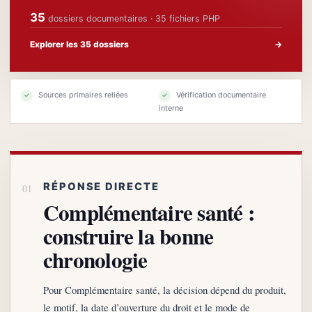
35
dossiers documentaires · 35 fichiers PHP
Explorer les 35 dossiers
→
Sources primaires reliées
Vérification documentaire
✓
✓
interne
RÉPONSE DIRECTE
Complémentaire santé :
construire la bonne
chronologie
Pour Complémentaire santé, la décision dépend du produit,
le motif, la date d’ouverture du droit et le mode de