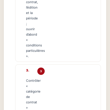
contrat,
l’édition
et la
période
;
ouvrir
d’abord
«
conditions
particulières
».
3
Contrôler
«
catégorie
de
contrat
»