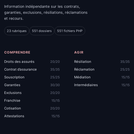
Information indépendante sur les contrats,
garanties, exclusions, résiliations, réclamations
et recours.
23 rubriques
551 dossiers
551 fichiers PHP
COMPRENDRE
AGIR
Droits des assurés
Résiliation
20/20
35/35
Contrat d’assurance
Réclamation
35/35
25/25
Souscription
Médiation
25/25
15/15
Garanties
Intermédiaires
30/30
15/15
Exclusions
20/20
Franchise
15/15
Cotisation
20/20
Attestations
15/15