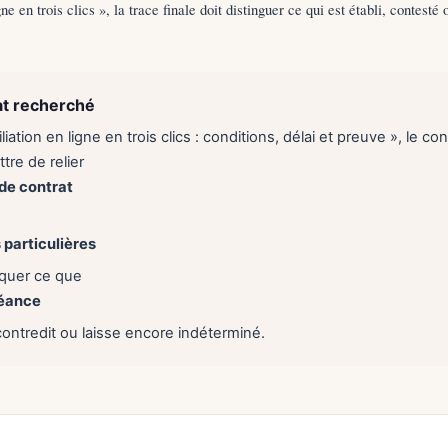
gne en trois clics », la trace finale doit distinguer ce qui est établi, contesté
at recherché
liation en ligne en trois clics : conditions, délai et preuve », le con
tre de relier
de contrat
 particulières
liquer ce que
héance
contredit ou laisse encore indéterminé.