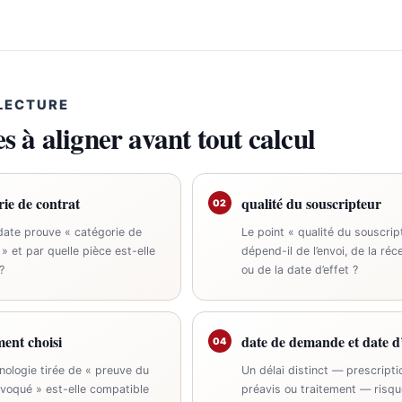
 LECTURE
s à aligner avant tout calcul
rie de contrat
qualité du souscripteur
02
date prouve « catégorie de
Le point « qualité du souscrip
 » et par quelle pièce est-elle
dépend-il de l’envoi, de la réc
?
ou de la date d’effet ?
ent choisi
date de demande et date d’
04
nologie tirée de « preuve du
Un délai distinct — prescripti
nvoqué » est-elle compatible
préavis ou traitement — risque