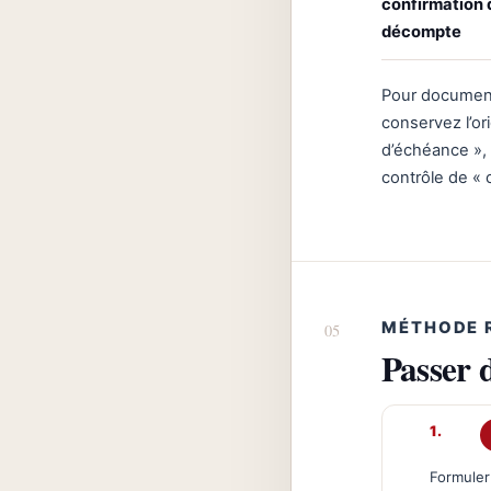
confirmation d
décompte
Pour documenter
conservez l’ori
d’échéance », n
contrôle de « 
MÉTHODE 
Passer 
Formuler