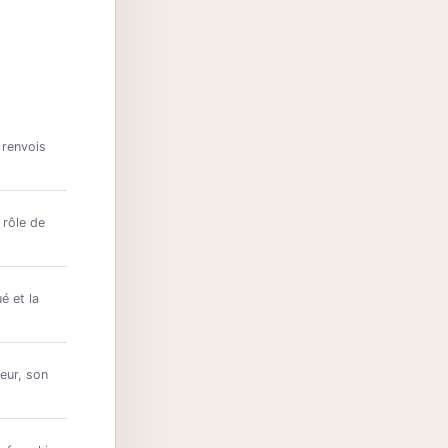
 renvois
 rôle de
é et la
eur, son