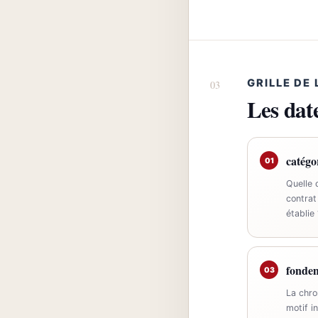
GRILLE DE
Les date
catégo
01
Quelle 
contrat
établie 
fondem
03
La chro
motif i