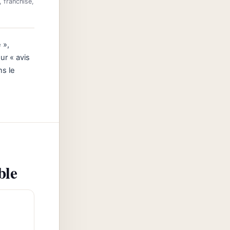
, franchise,
 »,
ur « avis
ns le
ble