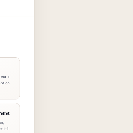
teur »
eption
effet
on,
-t-il