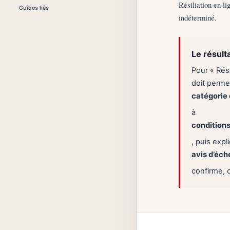
Résiliation en li
Guides liés
indéterminé.
Le résult
Pour « Rési
doit permet
catégorie 
à
conditions
, puis exp
avis d’éc
confirme, 