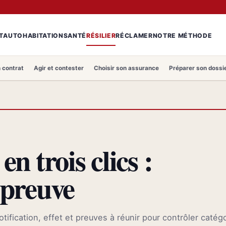
T
AUTO
HABITATION
SANTÉ
RÉSILIER
RÉCLAMER
NOTRE MÉTHODE
 contrat
Agir et contester
Choisir son assurance
Préparer son dossi
en trois clics :
t preuve
notification, effet et preuves à réunir pour contrôler catég