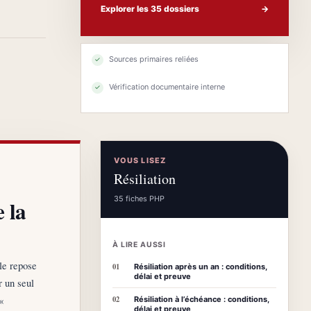
Explorer les 35 dossiers
→
Sources primaires reliées
✓
Vérification documentaire interne
✓
VOUS LISEZ
Résiliation
35 fiches PHP
e la
À LIRE AUSSI
lle repose
01
Résiliation après un an : conditions,
délai et preuve
r un seul
«
02
Résiliation à l’échéance : conditions,
délai et preuve