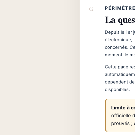
PÉRIMÈTRE
La ques
Depuis le 1er 
électronique, i
concernés. Cet
moment: le mot
Cette page re
automatiqueme
dépendent de l
disponibles.
Limite à c
officielle
prouvés ; 