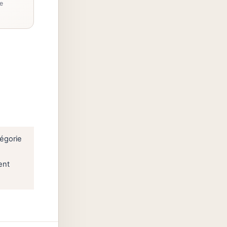
e
tégorie
ent