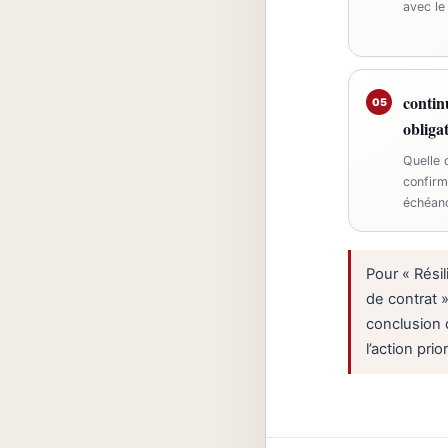
avec le
contin
05
obliga
Quelle 
confirm
échéan
Pour « Résil
de contrat »
conclusion 
l’action prior