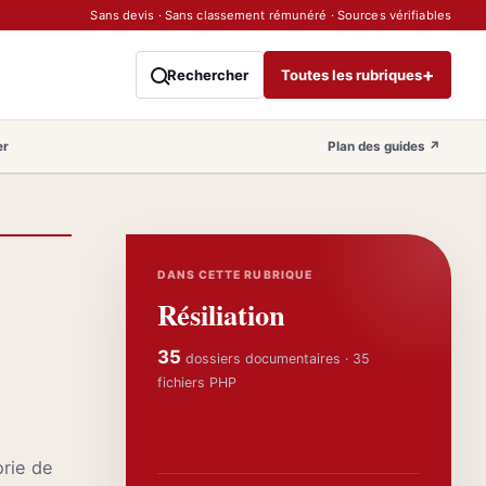
Sans devis · Sans classement rémunéré · Sources vérifiables
+
Rechercher
Toutes les rubriques
er
Plan des guides
↗
DANS CETTE RUBRIQUE
Résiliation
35
dossiers documentaires · 35
fichiers PHP
orie de