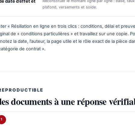
e date d’effet et
Reconstituer le montant ligne par ligne : base, taux
plafond, versements et solde.
 « Résiliation en ligne en trois clics : conditions, délai et preuve
ginal de « conditions particulières » et travaillez sur une copie. Po
otez la date, l’auteur, la page utile et le rôle exact de la pièce da
catégorie de contrat ».
REPRODUCTIBLE
des documents à une réponse vérifia
1