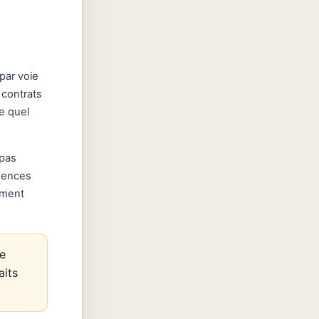
par voie
s contrats
e quel
 pas
uences
ement
le
aits