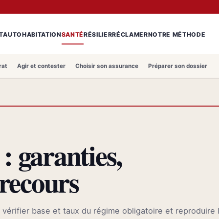
T
AUTO
HABITATION
SANTÉ
RÉSILIER
RÉCLAMER
NOTRE MÉTHODE
rat
Agir et contester
Choisir son assurance
Préparer son dossier
: garanties,
recours
vérifier base et taux du régime obligatoire et reproduire 