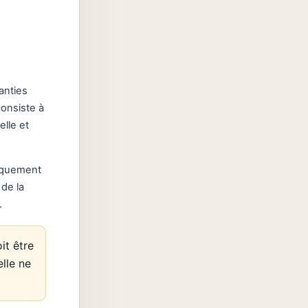
anties
consiste à
elle et
tiquement
de la
.
it être
lle ne