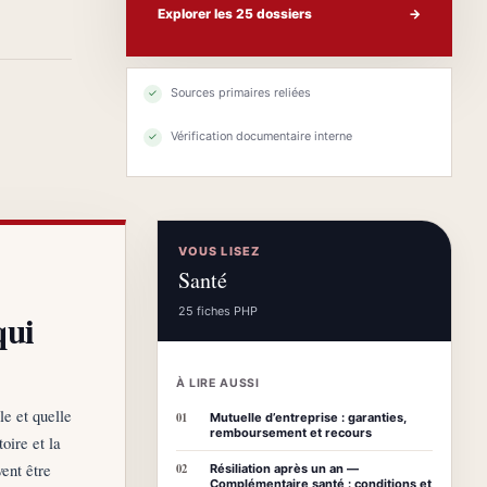
Explorer les 25 dossiers
→
Sources primaires reliées
✓
Vérification documentaire interne
✓
VOUS LISEZ
Santé
25 fiches PHP
qui
À LIRE AUSSI
le et quelle
01
Mutuelle d’entreprise : garanties,
remboursement et recours
oire et la
ent être
02
Résiliation après un an —
Complémentaire santé : conditions et