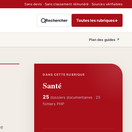
Sans devis · Sans classement rémunéré · Sources vérifiables
+
Rechercher
Toutes les rubriques
Plan des guides
↗
DANS CETTE RUBRIQUE
Santé
25
dossiers documentaires · 25
fichiers PHP
le