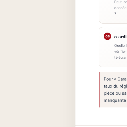
Peut-on
donnée 
?
coordi
05
Quelle 
vérifier
télétra
Pour « Gara
taux du rég
pièce ou sa
manquante de