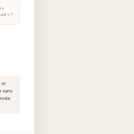
e
l «
uré » ?
 et
te sans
donnée