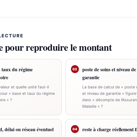
 LECTURE
le pour reproduire le montant
t taux du régime
poste de soins et niveau de
02
toire
garantie
aleur et quelle unité faut-il
La base de calcul de « poste 
 pour « base et taux du régime
et niveau de garantie » figure-
ire » ?
dans « décompte de l’Assuran
Maladie » ?
d, délai ou réseau éventuel
reste à charge réellement 
04