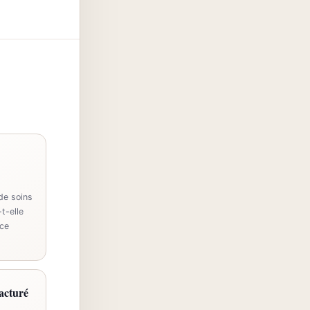
de soins
t-elle
ce
facturé