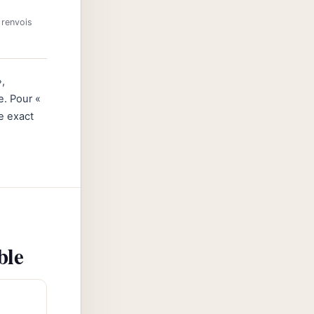
 renvois
,
e. Pour «
le exact
ble