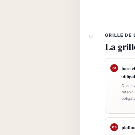
GRILLE DE
La gril
base e
01
obliga
Quelle v
retenir
obligato
plafon
03