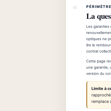
PÉRIMÈTRE
La ques
Les garanties
renouvellement
optiques ne pr
lire le rembou
contrat collecti
Cette page re
une garantie,
version du con
Limite à c
rapprochée
remplace 