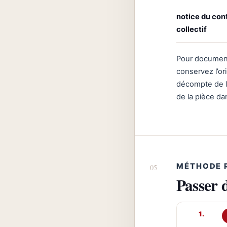
notice du cont
collectif
Pour document
conservez l’ori
décompte de l’A
de la pièce da
MÉTHODE 
Passer 