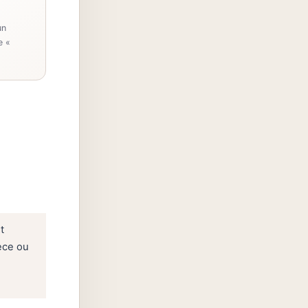
un
e «
t
ièce ou