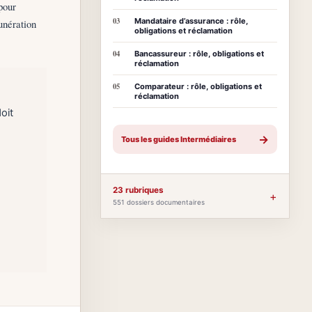
pour
03
Mandataire d’assurance : rôle,
munération
obligations et réclamation
04
Bancassureur : rôle, obligations et
réclamation
05
Comparateur : rôle, obligations et
réclamation
oit
→
Tous les guides Intermédiaires
23 rubriques
+
551 dossiers documentaires