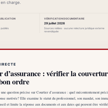
e en charge.
PUBLICATION
VÉRIFICATION DOCUMENTAIRE
29 juillet 2026
s publiés
Sources reliées · aucune relecture juridique externe
revendiquée
DIRECTE
 d’assurance : vérifier la couvertu
 bon ordre
te une question précise sur Courtier d’assurance : quel mécontentement préci
onse motivée? Elle examine le statut du professionnel, son mandat, son imma
nseil et limite la réponse aux documents et aux dates qui peuvent être vérifi