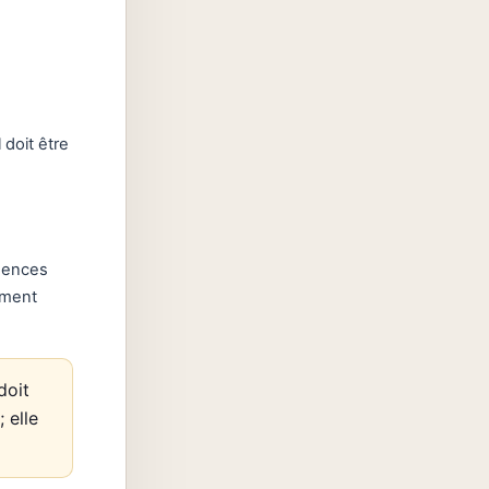
 doit être
uences
ement
doit
 elle