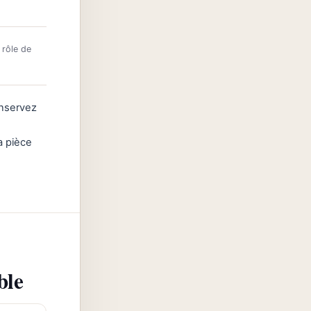
 rôle de
onservez
la pièce
ble