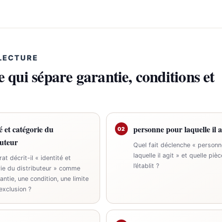
 LECTURE
e qui sépare garantie, conditions et
é et catégorie du
personne pour laquelle il a
02
buteur
Quel fait déclenche « personn
laquelle il agit » et quelle pièc
at décrit-il « identité et
l’établit ?
ie du distributeur » comme
antie, une condition, une limite
exclusion ?