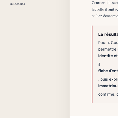
Courtier d’assura
Guides liés
laquelle il agit 
ou lien économiq
Le résult
Pour « Cour
permettre d
identité e
à
fiche d’en
, puis exp
immatricu
confirme, 