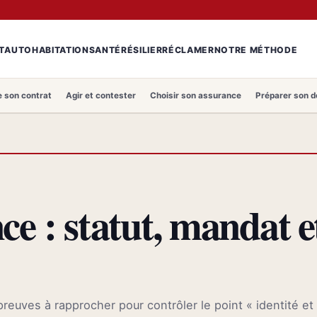
T
AUTO
HABITATION
SANTÉ
RÉSILIER
RÉCLAMER
NOTRE MÉTHODE
 son contrat
Agir et contester
Choisir son assurance
Préparer son d
e : statut, mandat e
 preuves à rapprocher pour contrôler le point « identité et