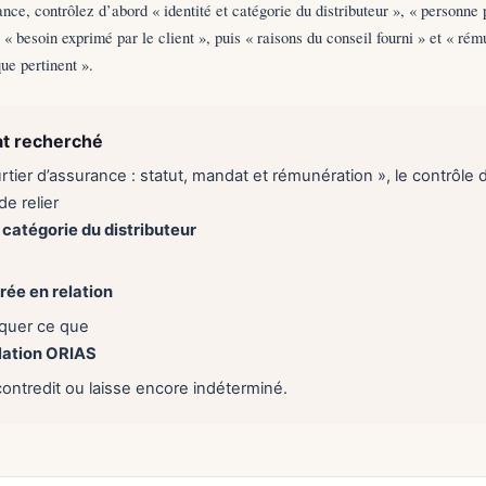
nce, contrôlez d’abord « identité et catégorie du distributeur », « personne 
», « besoin exprimé par le client », puis « raisons du conseil fourni » et « ré
ue pertinent ».
at recherché
tier d’assurance : statut, mandat et rémunération », le contrôle d
e relier
t catégorie du distributeur
trée en relation
liquer ce que
lation ORIAS
contredit ou laisse encore indéterminé.