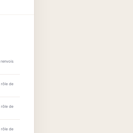
 renvois
 rôle de
 rôle de
 rôle de