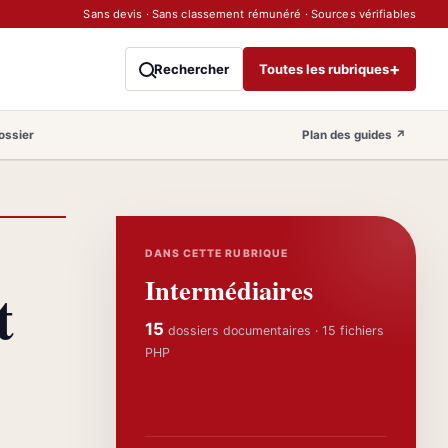
Sans devis · Sans classement rémunéré · Sources vérifiables
+
Rechercher
Toutes les rubriques
ossier
Plan des guides
↗
DANS CETTE RUBRIQUE
Intermédiaires
t
15
dossiers documentaires · 15 fichiers
PHP