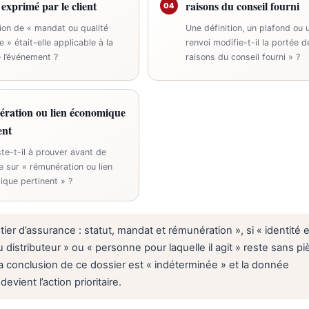
 exprimé par le client
raisons du conseil fourni
04
ion de « mandat ou qualité
Une définition, un plafond ou 
e » était-elle applicable à la
renvoi modifie-t-il la portée d
 l’événement ?
raisons du conseil fourni » ?
ration ou lien économique
ent
te-t-il à prouver avant de
e sur « rémunération ou lien
que pertinent » ?
ier d’assurance : statut, mandat et rémunération », si « identité e
 distributeur » ou « personne pour laquelle il agit » reste sans p
la conclusion de ce dossier est « indéterminée » et la donnée
vient l’action prioritaire.