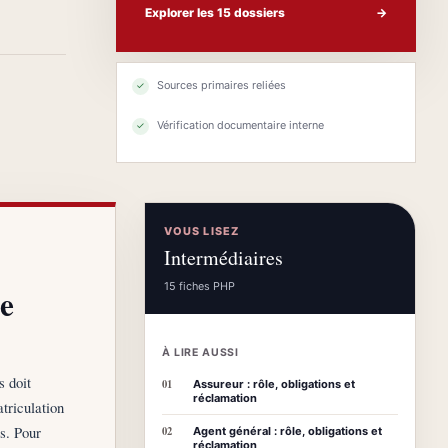
Explorer les 15 dossiers
→
Sources primaires reliées
✓
Vérification documentaire interne
✓
VOUS LISEZ
Intermédiaires
15 fiches PHP
re
À LIRE AUSSI
s doit
01
Assureur : rôle, obligations et
réclamation
triculation
és. Pour
02
Agent général : rôle, obligations et
réclamation