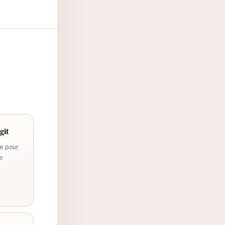
git
e pour
e