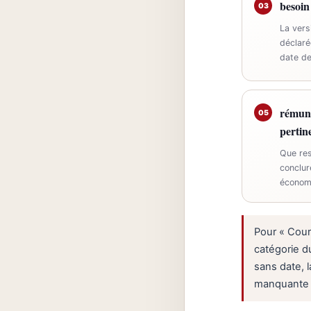
besoin
03
La vers
déclaré
date de
rémuné
05
pertin
Que res
conclur
économi
Pour « Court
catégorie du
sans date, 
manquante de