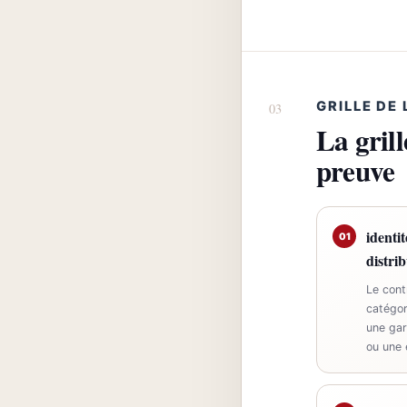
GRILLE DE
La grill
preuve
identit
01
distri
Le contr
catégor
une gar
ou une 