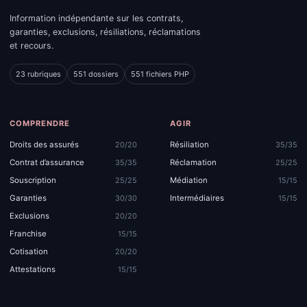
Information indépendante sur les contrats,
garanties, exclusions, résiliations, réclamations
et recours.
23 rubriques
551 dossiers
551 fichiers PHP
COMPRENDRE
AGIR
Droits des assurés
Résiliation
20/20
35/35
Contrat d’assurance
Réclamation
35/35
25/25
Souscription
Médiation
25/25
15/15
Garanties
Intermédiaires
30/30
15/15
Exclusions
20/20
Franchise
15/15
Cotisation
20/20
Attestations
15/15