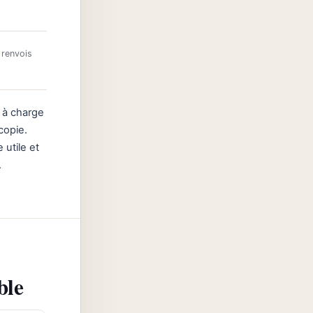
 renvois
 à charge
 copie.
 utile et
.
ble