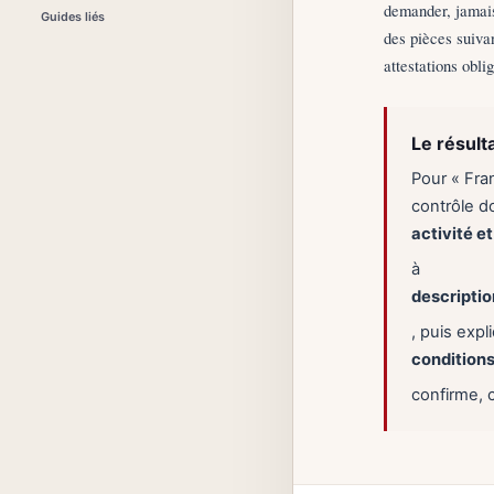
demander, jamais
Guides liés
des pièces suivan
attestations obli
Le résult
Pour « Fra
contrôle do
activité e
à
descriptio
, puis exp
conditions
confirme, 