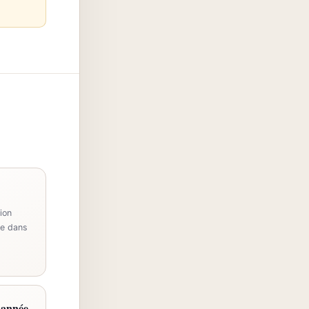
ion
le dans
r année