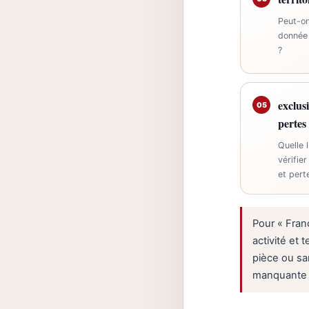
Peut-on
donnée 
?
exclusi
05
pertes
Quelle 
vérifie
et pert
Pour « Franc
activité et 
pièce ou sa
manquante de