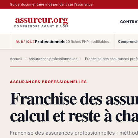
Guide documentaire indépendant sur l’assurance
assureur.org
CONTRA
COMPRENDRE AVANT D’AGIR
Professionnels
Comprendre
20 fiches PHP modifiables
RUBRIQUE
Accueil
›
Assurances professionnelles
›
Franchise des assurances prof
ASSURANCES PROFESSIONNELLES
Franchise des assur
calcul et reste à ch
Franchise des assurances professionnelles : méthode 