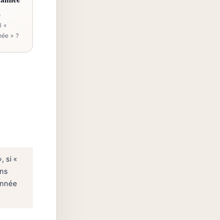
e
l «
née » ?
, si «
ans
donnée