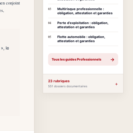
men conjoint
03
Multirisque professionnelle :
es,
obligation, attestation et garanties
04
Perte d’exploitation : obligation,
attestation et garanties
05
Flotte automobile : obligation,
attestation et garanties
», le
→
Tous les guides Professionnels
23 rubriques
+
551 dossiers documentaires