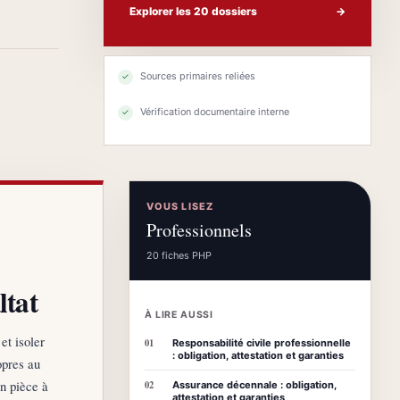
Explorer les 20 dossiers
→
Sources primaires reliées
✓
Vérification documentaire interne
✓
VOUS LISEZ
Professionnels
20 fiches PHP
ltat
À LIRE AUSSI
et isoler
01
Responsabilité civile professionnelle
: obligation, attestation et garanties
opres au
en pièce à
02
Assurance décennale : obligation,
attestation et garanties