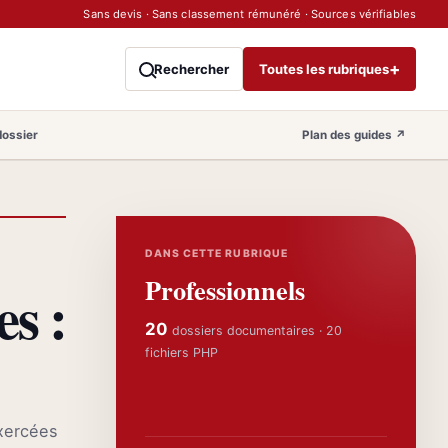
Sans devis · Sans classement rémunéré · Sources vérifiables
+
Rechercher
Toutes les rubriques
dossier
Plan des guides
↗
DANS CETTE RUBRIQUE
Professionnels
es :
20
dossiers documentaires · 20
fichiers PHP
exercées