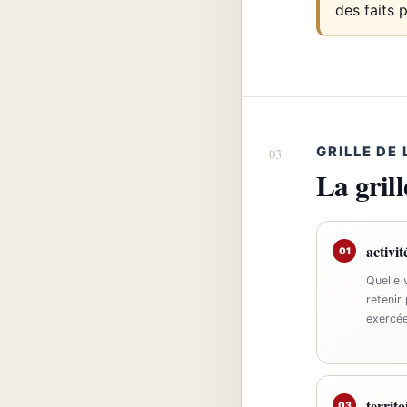
des faits 
GRILLE DE
La gril
activi
01
Quelle v
retenir
exercée
territo
03