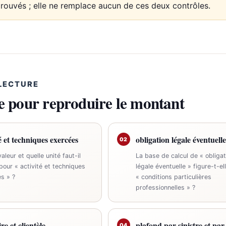
prouvés ; elle ne remplace aucun de ces deux contrôles.
 LECTURE
le pour reproduire le montant
té et techniques exercées
obligation légale éventuelle
02
aleur et quelle unité faut-il
La base de calcul de « obligat
 pour « activité et techniques
légale éventuelle » figure-t-el
s » ?
« conditions particulières
professionnelles » ?
ire et clientèle
plafond par sinistre et pa
04