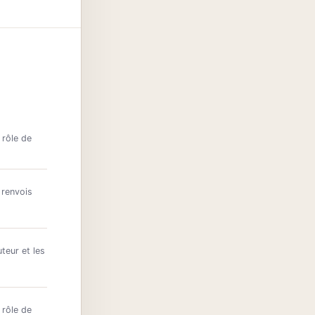
 rôle de
 renvois
uteur et les
 rôle de