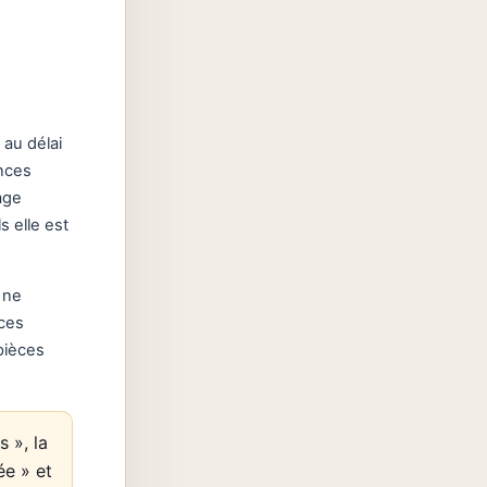
 au délai
nces
age
 elle est
e ne
 ces
pièces
 », la
ée » et